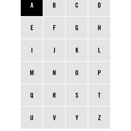
A
B
C
D
E
F
G
H
I
J
K
L
M
N
O
P
Q
R
S
T
U
V
Y
Z