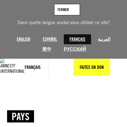
Aller
au
FERMER
contenu
Dans quelle langue voulez-vous utiliser ce site?
ENGLISH
ESPAÑOL
FRANÇAIS
العربية
简中
РУССКИЙ
FRANÇAIS
FAITES UN DON
PAYS