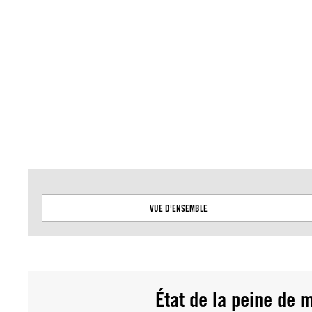
Amnesty International ne prend pas position sur les questions de souveraineté 
cette carte sont basées sur les données géospatiales des Nations unies.
VUE D'ENSEMBLE
État de la peine de 