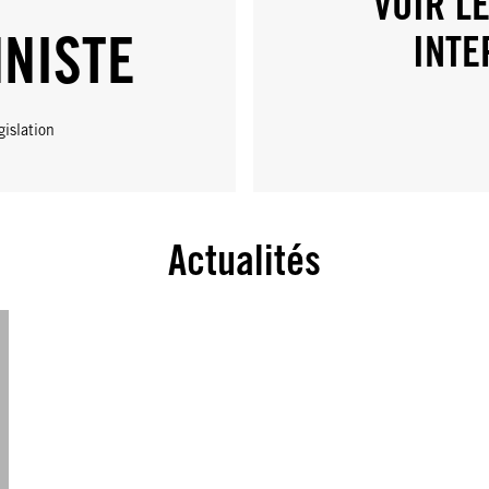
VOIR L
NNISTE
INTE
gislation
Actualités