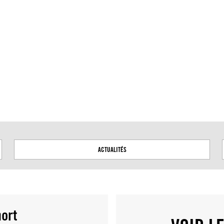
ou les conflits territoriaux. Les frontières apparaissant sur
ACTUALITÉS
mort