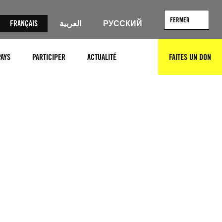
FERMER
FRANÇAIS
العربية
РУССКИЙ
PAYS
PARTICIPER
ACTUALITÉ
FAITES UN DON
RECHERCHER