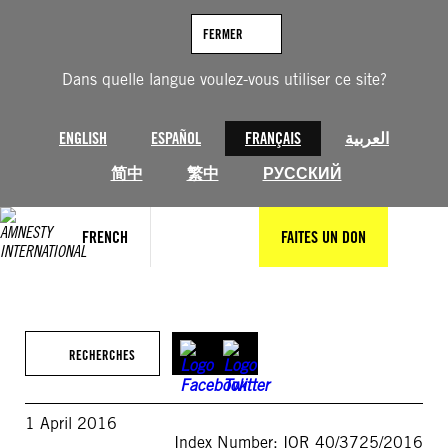
Aller
au
FERMER
contenu
Dans quelle langue voulez-vous utiliser ce site?
ENGLISH
ESPAÑOL
FRANÇAIS
العربية
简中
繁中
РУССКИЙ
FRENCH
FAITES UN DON
RECHERCHES
1 April 2016
Index Number: IOR 40/3725/2016