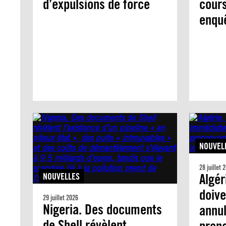
d’expulsions de force
cours
enqu
NOUVEL
28 juillet 
Algér
NOUVELLES
doiv
29 juillet 2026
Nigeria. Des documents
annul
de Shell révèlent