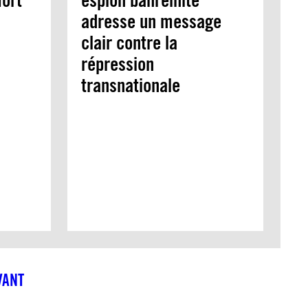
ort
espion bahreïnite
adresse un message
clair contre la
répression
transnationale
VANT