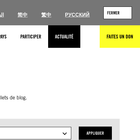
FERMER
ية
简中
繁中
РУССКИЙ
PAYS
PARTICIPER
ACTUALITÉ
FAITES UN DON
RECHERCHER
lets de blog.
APPLIQUER