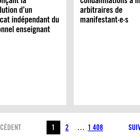
nçant la
condamnations à m
lution d’un
arbitraires de
cat indépendant du
manifestant·e·s
nnel enseignant
CÉDENT
1
2
…
1 408
SUI