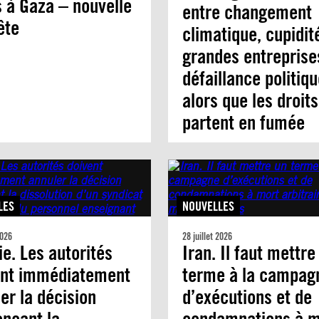
 à Gaza – nouvelle
entre changement
ête
climatique, cupidit
grandes entreprise
défaillance politiqu
alors que les droits
partent en fumée
LES
NOUVELLES
2026
28 juillet 2026
ie. Les autorités
Iran. Il faut mettre
ent immédiatement
terme à la campag
er la décision
d’exécutions et de