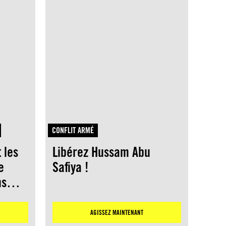
CONFLIT ARMÉ
 les
Libérez Hussam Abu
e
Safiya !
ns
n,
AGISSEZ MAINTENANT