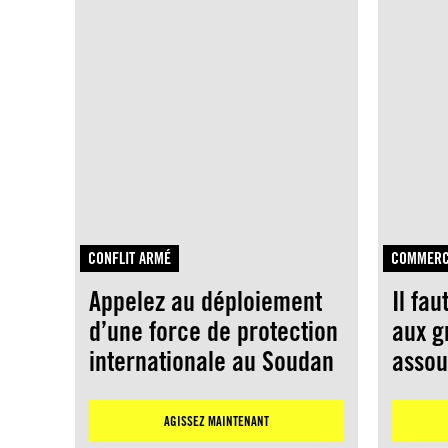
CONFLIT ARMÉ
COMMERC
Appelez au déploiement
Il fau
d’une force de protection
aux g
internationale au Soudan
assou
manif
AGISSEZ MAINTENANT