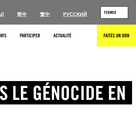
FERMER
ال
简中
繁中
РУССКИЙ
PAYS
PARTICIPER
ACTUALITÉ
FAITES UN DON
RECHERCHER
NS LE GÉNOCIDE EN