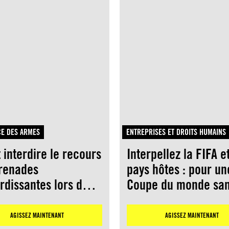
E DES ARMES
ENTREPRISES ET DROITS HUMAINS
t interdire le recours
Interpellez la FIFA et
renades
pays hôtes : pour un
rdissantes lors des
Coupe du monde sa
estations en Grèce
peur, sans répressio
sans excuses
AGISSEZ MAINTENANT
AGISSEZ MAINTENANT