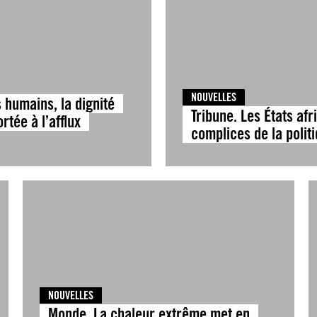
NOUVELLES
s humains, la dignité
Tribune. Les États af
tée à l’afflux
complices de la polit
NOUVELLES
Monde. La chaleur extrême met en