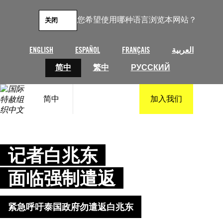
跳
至
您希望使用哪种语言浏览本网站？
关闭
内
容
ENGLISH
ESPAÑOL
FRANÇAIS
العربية
简中
繁中
РУССКИЙ
简中
加入我们
记者白兆东
面临强制遣返
紧急呼吁泰国政府勿遣返白兆东