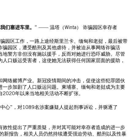
把我们塞进车里。
” —— 温塔（Winta） 诈骗园区幸存者
诈骗园区工作，一路上途经斯里兰卡、缅甸和老挝，最后被带
诈骗园区，遭受酷刑及其他虐待，并被迫从事网络诈骗活
当地警方非但没有施以援手，反而对她进行恐吓威胁。尽管
为人口贩运受害者，这使她无法获得任何国家层面的援助，
和网络赌博产业。新冠疫情期间的冲击，促使这些犯罪团伙
进一步加剧了人口贩运问题。柬埔寨、缅甸和老挝成为主要
2020年以来当地相关活动不断扩张。
骗中心”，对1089名涉案嫌疑人提起刑事诉讼，并驱逐了
有效性提出了严重质疑，并对其可能对幸存者造成的进一步
布的新报告，相关人员仍然持续遭受强迫劳动、酷刑以及性暴