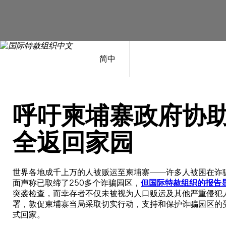
跳
至
内
容
简中
呼吁柬埔寨政府协
全返回家园
世界各地成千上万的人被贩运至柬埔寨——许多人被困在诈
面声称已取缔了250多个诈骗园区，
但国际特赦组织的报告
突袭检查，而幸存者不仅未被视为人口贩运及其他严重侵犯
署，敦促柬埔寨当局采取切实行动，支持和保护诈骗园区的
式回家。