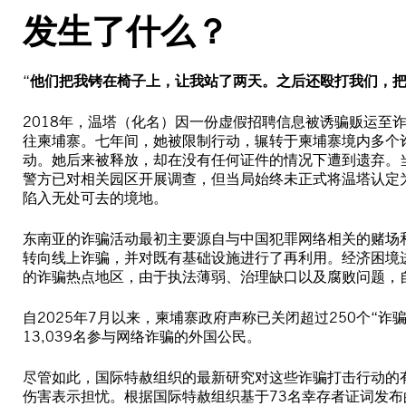
发生了什么？
“
他们把我铐在椅子上，让我站了两天。之后还殴打我们，
2018年，温塔（化名）因一份虚假招聘信息被诱骗贩运至
往柬埔寨。七年间，她被限制行动，辗转于柬埔寨境内多个
动。她后来被释放，却在没有任何证件的情况下遭到遗弃。
警方已对相关园区开展调查，但当局始终未正式将温塔认定
陷入无处可去的境地。
东南亚的诈骗活动最初主要源自与中国犯罪网络相关的赌场
转向线上诈骗，并对既有基础设施进行了再利用。经济困境
的诈骗热点地区，由于执法薄弱、治理缺口以及腐败问题，自
自2025年7月以来，柬埔寨政府声称已关闭超过250个“诈
13,039名参与网络诈骗的外国公民。
尽管如此，国际特赦组织的最新研究对这些诈骗打击行动的
伤害表示担忧。根据国际特赦组织基于73名幸存者证词发