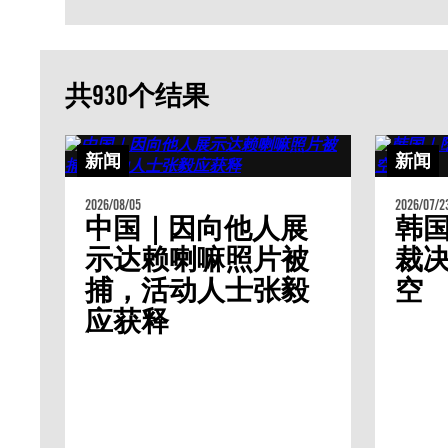
共930个结果
新闻
新闻
2026/08/05
2026/07/2
中国｜因向他人展
韩
示达赖喇嘛照片被
裁
捕，活动人士张毅
空
应获释