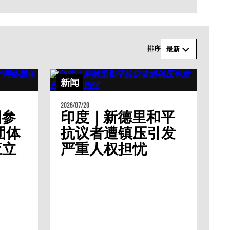
排序
最新
新闻
2026/07/20
因参
印度｜新德里和平
团体
抗议者遭镇压引发
应立
严重人权担忧