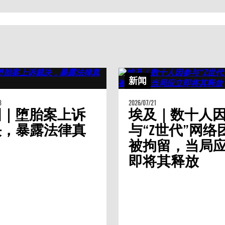
新闻
3
2026/07/21
国｜堕胎案上诉
埃及｜数十人
决，暴露法律真
与“Z世代”网络
被拘留，当局
即将其释放