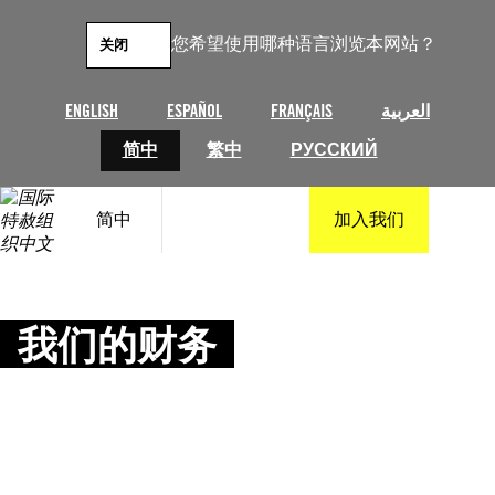
跳
至
您希望使用哪种语言浏览本网站？
关闭
内
容
ENGLISH
ESPAÑOL
FRANÇAIS
العربية
简中
繁中
РУССКИЙ
简中
加入我们
我们的财务