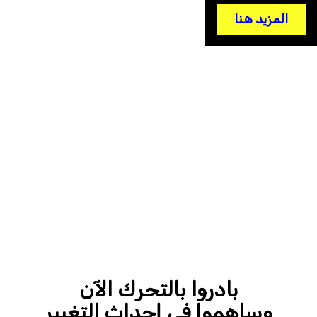
المزيد هنا
© (Photo by Elif Aztark/Anadolu via Getty Images)
بادروا بالتحرك الآن
وساهموا في إحداث التغيير