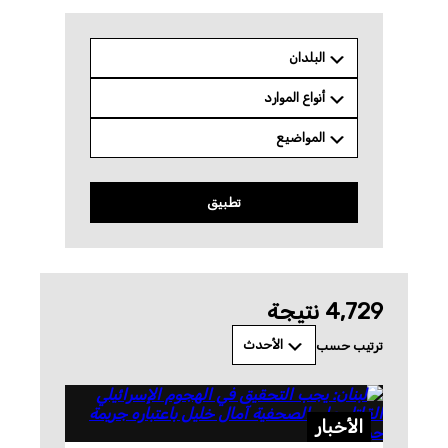
البلدان
أنواع الموارد
المواضيع
تطبيق
‫‫4٬729 نتيجة
الأحدث
ترتيب حسب
الأخبار