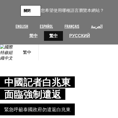
跳
至
您希望使用哪種語言瀏覽本網站？
關閉
主
要
內
ENGLISH
ESPAÑOL
FRANÇAIS
العربية
容
简中
繁中
РУССКИЙ
繁中
中國記者白兆東
面臨強制遣返
緊急呼籲泰國政府勿遣返白兆東