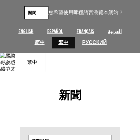
跳
至
您希望使用哪種語言瀏覽本網站？
關閉
主
要
內
ENGLISH
ESPAÑOL
FRANÇAIS
العربية
容
简中
繁中
РУССКИЙ
繁中
新聞