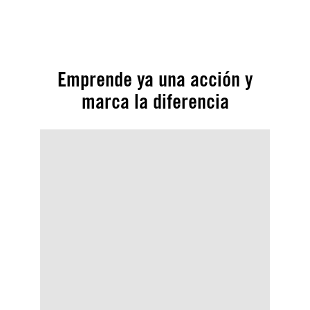
© (Photo by Elif Aztark/Anadolu via Getty Images)
Emprende ya una acción y
marca la diferencia