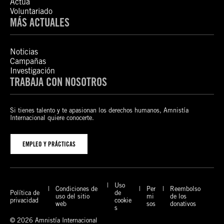
Actúa
Voluntariado
MÁS ACTUALES
Noticias
Campañas
Investigación
TRABAJA CON NOSOTROS
Si tienes talento y te apasionan los derechos humanos, Amnistía
Internacional quiere conocerte.
EMPLEO Y PRÁCTICAS
Uso
Condiciones de
Per
Reembolso
Política de
de
uso del sitio
mi
de los
privacidad
cookie
web
sos
donativos
s
© 2026 Amnistía Internacional