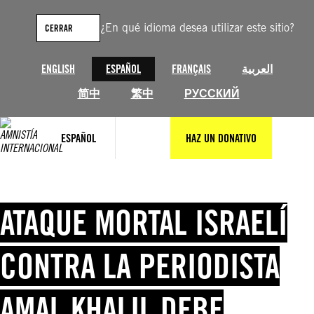
Saltar
al
¿En qué idioma desea utilizar este sitio?
CERRAR
contenido
ENGLISH
ESPAÑOL
FRANÇAIS
العربية
简中
繁中
РУССКИЙ
ESPAÑOL
HAZ UN DONATIVO
ATAQUE MORTAL ISRAELÍ
CONTRA LA PERIODISTA
AMAL KHALIL DEBE