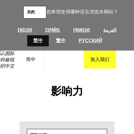
跳
至
您希望使用哪种语言浏览本网站？
关闭
内
容
ENGLISH
ESPAÑOL
FRANÇAIS
العربية
简中
繁中
РУССКИЙ
简中
加入我们
影响力