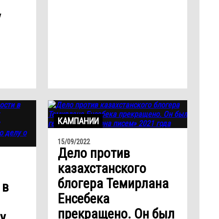
y
КАМПАНИИ
15/09/2022
Дело против
казахстанского
блогера Темирлана
 в
Енсебека
прекращено. Он был
y