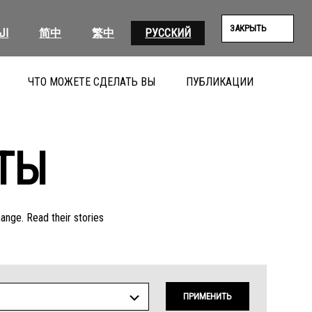
ЗАКРЫТЬ
ال
简中
繁中
РУССКИЙ
ЧТО МОЖЕТЕ СДЕЛАТЬ ВЫ
ПУБЛИКАЦИИ
ПОИС
ТЫ
hange. Read their stories
ПРИМЕНИТЬ