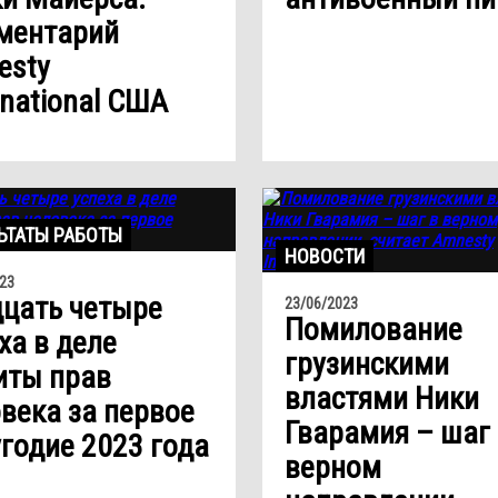
ментарий
esty
rnational США
ЬТАТЫ РАБОТЫ
НОВОСТИ
23
цать четыре
23/06/2023
Помилование
ха в деле
грузинскими
иты прав
властями Ники
века за первое
Гварамия – шаг
годие 2023 года
верном