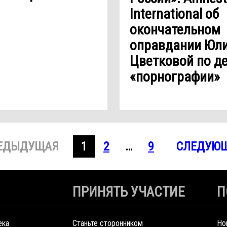
International об
окончательном
оправдании Юл
Цветковой по де
«порнографии»
ЕДЫДУЩАЯ
1
2
…
9
СЛЕДУЮ
ПРИНЯТЬ УЧАСТИЕ
П
ека
Станьте сторонником
Но