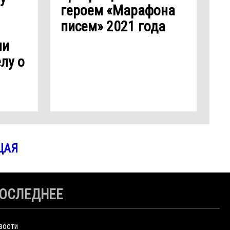
героем «Марафона
писем» 2021 года
ии
лу о
ЩАЯ
ОСЛЕДНЕЕ
вости