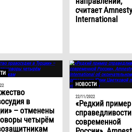
направлении,
считает Amnest
International
ТИ
НОВОСТИ
22
ржество
22/11/2022
осудия в
«Редкий пример
ии» – отменены
справедливости
говоры четырём
современной
возащитникам
России». Amnest