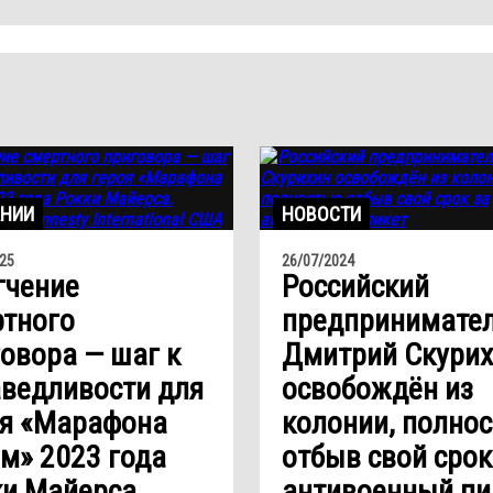
НИИ
НОВОСТИ
25
26/07/2024
гчение
Российский
ртного
предпринимате
овора — шаг к
Дмитрий Скури
ведливости для
освобождён из
оя «Марафона
колонии, полно
м» 2023 года
отбыв свой срок
и Майерса.
антивоенный пи