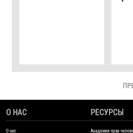
ПР
О НАС
РЕСУРСЫ
О нас
Академия прав челов