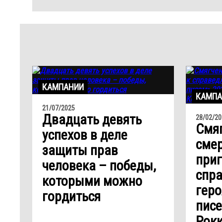
КАМПАНИИ
КАМПА
21/07/2025
Двадцать девять
28/02/20
Смя
успехов в деле
сме
защиты прав
приг
человека – победы,
спра
которыми можно
гер
гордиться
писе
Рокк