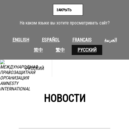
Перейти
к
ЗАКРЫТЬ
содержимому
На каком языке вы хотите просматривать сайт?
ENGLISH
ESPAÑOL
FRANÇAIS
العربية
简中
繁中
РУССКИЙ
РУССКИЙ
НОВОСТИ