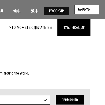
ЗАКРЫТЬ
ال
简中
繁中
РУССКИЙ
ЧТО МОЖЕТЕ СДЕЛАТЬ ВЫ
ПУБЛИКАЦИИ
ПОИС
Я
om around the world.
ПРИМЕНИТЬ