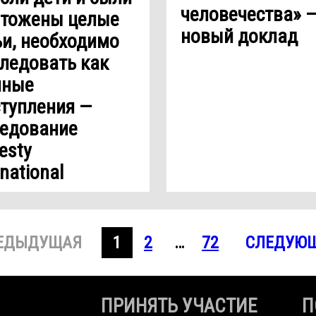
человечества» 
чтожены целые
новый доклад
и, необходимо
ледовать как
нные
тупления —
ледование
esty
rnational
ЕДЫДУЩАЯ
1
2
…
72
СЛЕДУЮ
ПРИНЯТЬ УЧАСТИЕ
П