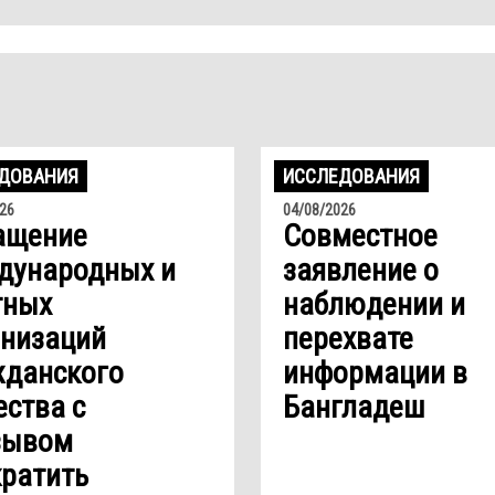
ДОВАНИЯ
ИССЛЕДОВАНИЯ
26
04/08/2026
ащение
Совместное
дународных и
заявление о
тных
наблюдении и
анизаций
перехвате
жданского
информации в
ства с
Бангладеш
зывом
ратить