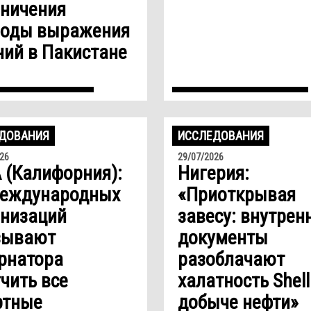
аничения
боды выражения
ий в Пакистане
ДОВАНИЯ
ИССЛЕДОВАНИЯ
26
29/07/2026
 (Калифорния):
Нигерия:
международных
«Приоткрывая
анизаций
завесу: внутрен
зывают
документы
рнатора
разоблачают
чить все
халатность Shell
ртные
добыче нефти»