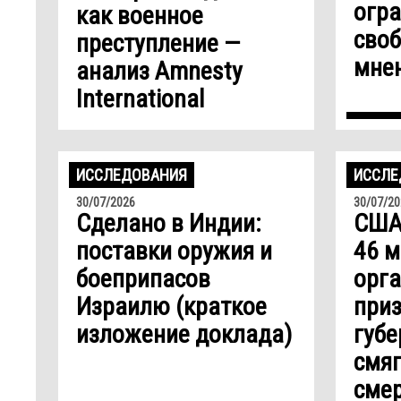
огр
как военное
сво
преступление —
мнен
анализ Amnesty
International
ИССЛЕДОВАНИЯ
ИССЛЕ
30/07/2026
30/07/20
Сделано в Индии:
США
поставки оружия и
46 
боеприпасов
орг
Израилю (краткое
при
изложение доклада)
губе
смяг
сме