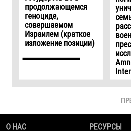
продолжающемся
уни
геноциде,
семь
совершаемом
расс
Израилем (краткое
вое
изложение позиции)
прес
исс
Amn
Inte
ПР
О НАС
РЕСУРСЫ