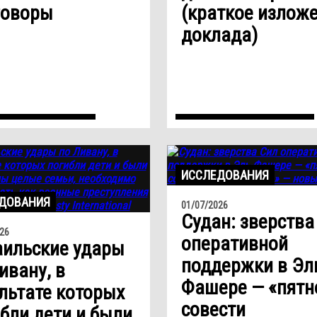
говоры
(краткое излож
доклада)
ИССЛЕДОВАНИЯ
ДОВАНИЯ
01/07/2026
Судан: зверства
26
оперативной
аильские удары
поддержки в Эл
ивану, в
Фашере — «пятн
льтате которых
совести
бли дети и были