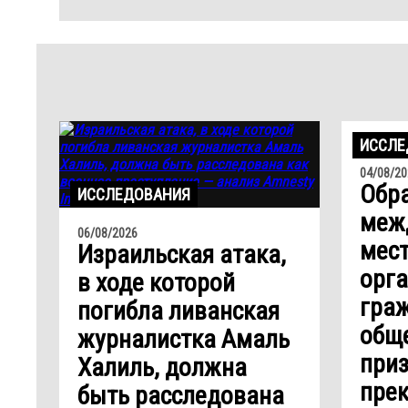
ИССЛЕ
04/08/20
Обр
ИССЛЕДОВАНИЯ
меж
06/08/2026
мес
Израильская атака,
орг
в ходе которой
гра
погибла ливанская
обще
журналистка Амаль
при
Халиль, должна
прек
быть расследована