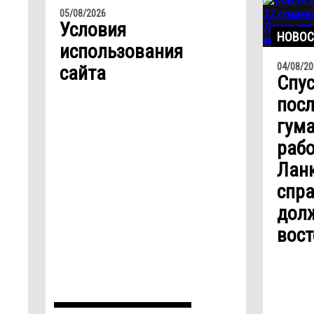
05/08/2026
Условия
НОВОС
использования
04/08/20
сайта
Спус
посл
гум
рабо
Лан
спр
дол
вос