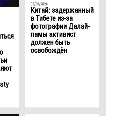
05/08/2026
Китай: задержанный
в Тибете из-за
фотографии Далай-
ламы активист
ться
должен быть
освобождён
о
тьи
няют
sty