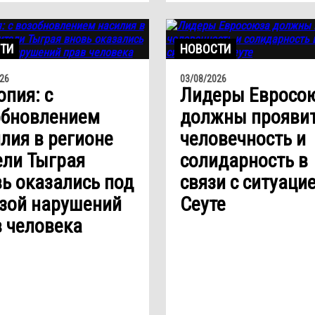
ТИ
НОВОСТИ
26
03/08/2026
пия: с
Лидеры Евросо
обновлением
должны прояви
лия в регионе
человечность и
ели Тыграя
солидарность в
ь оказались под
связи с ситуацие
зой нарушений
Сеуте
 человека