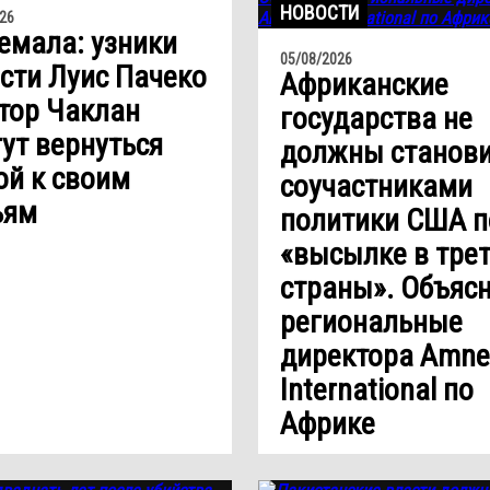
НОВОСТИ
26
емала: узники
05/08/2026
сти Луис Пачеко
Африканские
тор Чаклан
государства не
ут вернуться
должны станови
й к своим
соучастниками
ьям
политики США п
«высылке в тре
страны». Объяс
региональные
директора Amne
International по
Африке