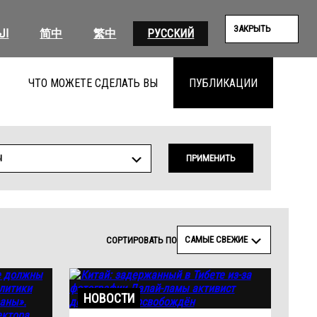
ЗАКРЫТЬ
ال
简中
繁中
РУССКИЙ
ЧТО МОЖЕТЕ СДЕЛАТЬ ВЫ
ПУБЛИКАЦИИ
ПОИС
Ы
ПРИМЕНИТЬ
САМЫЕ СВЕЖИЕ
СОРТИРОВАТЬ ПО
НОВОСТИ