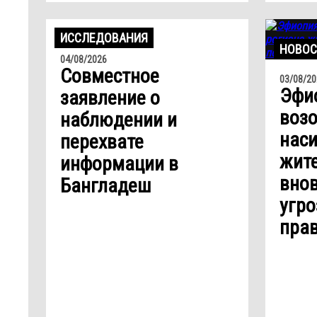
ИССЛЕДОВАНИЯ
НОВОС
04/08/2026
Совместное
03/08/20
Эфио
заявление о
воз
наблюдении и
наси
перехвате
жит
информации в
внов
Бангладеш
угро
прав