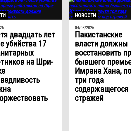
ТИ
НОВОСТИ
26
04/08/2026
тя двадцать лет
Пакистанские
е убийства 17
власти должны
анитарных
восстановить п
тников на Шри-
бывшего премь
ке
Имрана Хана, п
аведливость
три года
жна
содержащегося 
торжествовать
стражей