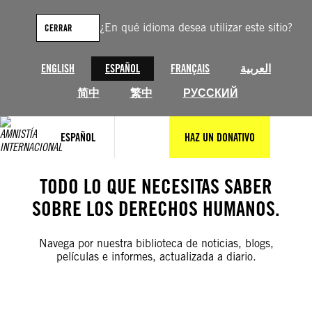
Saltar
al
¿En qué idioma desea utilizar este sitio?
CERRAR
contenido
ENGLISH
ESPAÑOL
FRANÇAIS
العربية
简中
繁中
РУССКИЙ
ESPAÑOL
HAZ UN DONATIVO
TODO LO QUE NECESITAS SABER
SOBRE LOS DERECHOS HUMANOS.
Navega por nuestra biblioteca de noticias, blogs,
películas e informes, actualizada a diario.