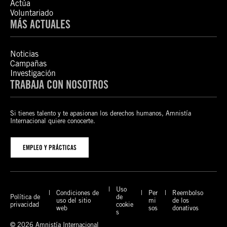
Actúa
Voluntariado
MÁS ACTUALES
Noticias
Campañas
Investigación
TRABAJA CON NOSOTROS
Si tienes talento y te apasionan los derechos humanos, Amnistía
Internacional quiere conocerte.
EMPLEO Y PRÁCTICAS
Uso
Condiciones de
Per
Reembolso
Política de
de
uso del sitio
mi
de los
privacidad
cookie
web
sos
donativos
s
© 2026 Amnistía Internacional