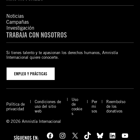
Noticias
Campañas
Investigación
TRABAJA CON NOSOTROS
Si tienes talento y te apasionan los derechos humanos, Amnistía
Internacional quiere conocerte.
EMPLEO Y PRÁCTICAS
Uso
Condiciones de
Per
Reembolso
Política de
de
uso del sitio
mi
de los
privacidad
cookie
web
sos
donativos
s
© 2026 Amnistía Internacional
Facebook
Instagram
X
TikTok
Bluesky
LinkedIn
YouTube
SÍGUENOS EN: