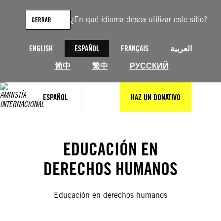
Saltar
al
¿En qué idioma desea utilizar este sitio?
CERRAR
contenido
ENGLISH
ESPAÑOL
FRANÇAIS
العربية
简中
繁中
РУССКИЙ
ESPAÑOL
HAZ UN DONATIVO
EDUCACIÓN EN
DERECHOS HUMANOS
Educación en derechos humanos