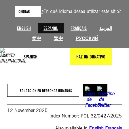
Saltar
al
¿En qué idioma desea utilizar este sitio?
CERRAR
contenido
ENGLISH
ESPAÑOL
FRANÇAIS
العربية
简中
繁中
РУССКИЙ
SPANISH
HAZ UN DONATIVO
EDUCACIÓN EN DERECHOS HUMANOS
12 November 2025
Index Number: POL 32/0427/2025
Also available in
English
,
Français