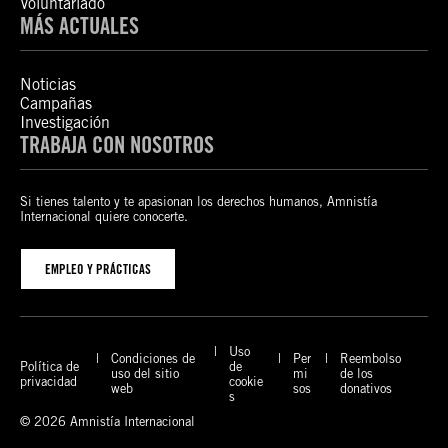
Voluntariado
MÁS ACTUALES
Noticias
Campañas
Investigación
TRABAJA CON NOSOTROS
Si tienes talento y te apasionan los derechos humanos, Amnistía
Internacional quiere conocerte.
EMPLEO Y PRÁCTICAS
Uso
Condiciones de
Per
Reembolso
Política de
de
uso del sitio
mi
de los
privacidad
cookie
web
sos
donativos
s
© 2026 Amnistía Internacional