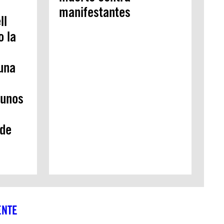
manifestantes
ll
o la
una
 unos
 de
ENTE