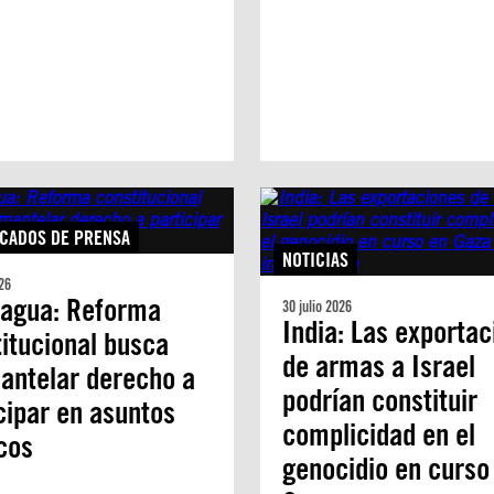
CADOS DE PRENSA
NOTICIAS
26
ragua: Reforma
30 julio 2026
India: Las exporta
itucional busca
de armas a Israel
antelar derecho a
podrían constituir
cipar en asuntos
complicidad en el
icos
genocidio en curso