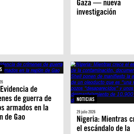
Gaza — nueva
investigación
S
26
 Evidencia de
enes de guerra de
NOTICIAS
os armados en la
29 julio 2026
n de Gao
Nigeria: Mientras 
el escándalo de la