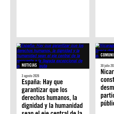
COMUNI
NOTICIAS
30 julio 20
Nica
3 agosto 2026
const
España: Hay que
desm
garantizar que los
parti
derechos humanos, la
públ
dignidad y la humanidad
sean el eje central de la