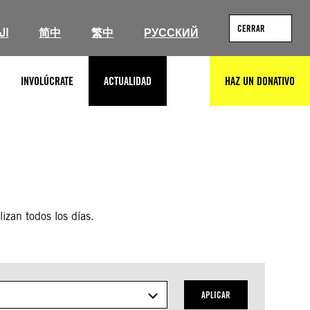
CERRAR
ال
简中
繁中
РУССКИЙ
INVOLÚCRATE
ACTUALIDAD
HAZ UN DONATIVO
BUSCAR
lizan todos los días.
APLICAR