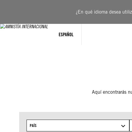
Saltar
al
¿En qué idioma desea utiliza
contenido
ESPAÑOL
Aquí encontrarás nue
PAÍS