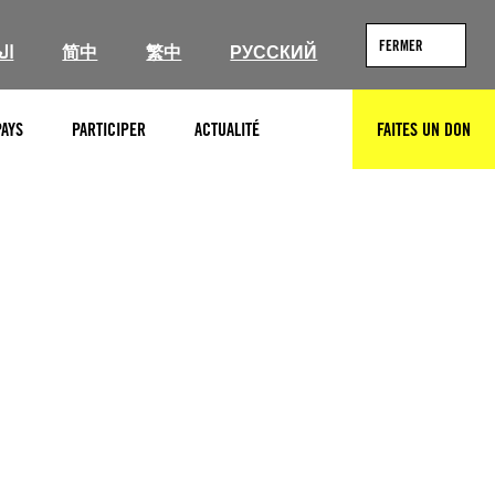
FERMER
ال
简中
繁中
РУССКИЙ
PAYS
PARTICIPER
ACTUALITÉ
FAITES UN DON
RECHERCHER