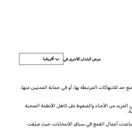
©CARMEN ABD ALI/AFP via Getty Images
أفريقيا
عرض البلدان الأخرى في
حد للانتهاكات المرتبطة بها، أو في حماية المدنيين منها،
ذي رصده الاتحاد الإفريقي عام 2014، وهو “القضاء على الفقر وانعدام الأمن الغذائي بحلول عام 2025”. وألقي المزيد من الأعباء والضغوط على كاهل الأنظمة الصحية
.
تصاعدت أعمال القمع في سياق الانتخابات، حيث ضيّقت