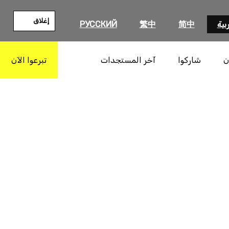
إغلاق
بية
简中
繁中
РУССКИЙ
ن
شاركوا
آخر المستجدات
تبرعوا الآن
بحث