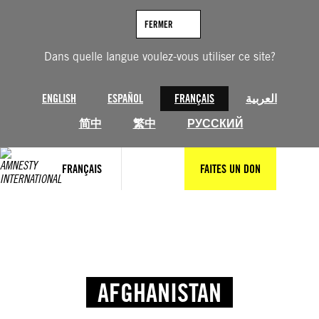
FERMER
Dans quelle langue voulez-vous utiliser ce site?
ENGLISH
ESPAÑOL
FRANÇAIS
العربية
简中
繁中
РУССКИЙ
FRANÇAIS
FAITES UN DON
AFGHANISTAN