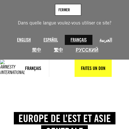
FERMER
Dans quelle langue voulez-vous utiliser ce site?
ENGLISH
ESPAÑOL
FRANÇAIS
العربية
简中
繁中
РУССКИЙ
FRANÇAIS
FAITES UN DON
EUROPE DE L’EST ET ASIE