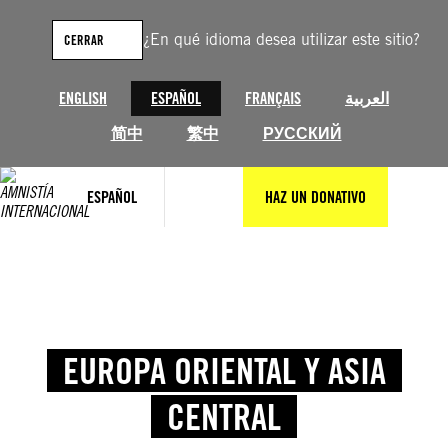
¿En qué idioma desea utilizar este sitio?
CERRAR
ENGLISH
ESPAÑOL
FRANÇAIS
العربية
简中
繁中
РУССКИЙ
ESPAÑOL
HAZ UN DONATIVO
EUROPA ORIENTAL Y ASIA
CENTRAL