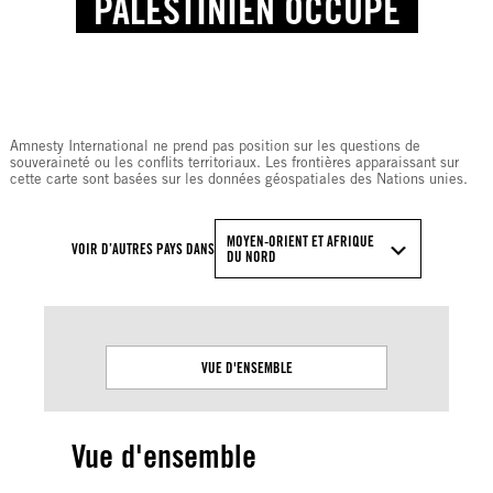
PALESTINIEN OCCUPÉ
© Amnesty International
Amnesty International ne prend pas position sur les questions de
souveraineté ou les conflits territoriaux. Les frontières apparaissant sur
cette carte sont basées sur les données géospatiales des Nations unies.
MOYEN-ORIENT ET AFRIQUE
VOIR D’AUTRES PAYS DANS
DU NORD
VUE D'ENSEMBLE
Vue d'ensemble