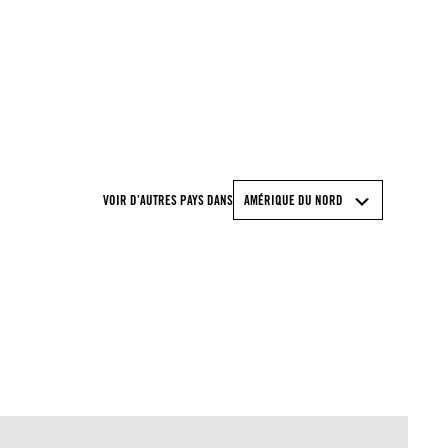
© Artur Widak/NurPhoto via Getty Images
VOIR D’AUTRES PAYS DANS
AMÉRIQUE DU NORD