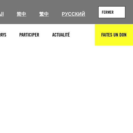
FERMER
ال
简中
繁中
РУССКИЙ
PAYS
PARTICIPER
ACTUALITÉ
FAITES UN DON
RECHERCHER