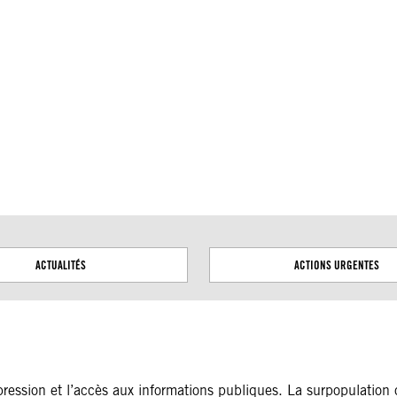
ou les conflits territoriaux. Les frontières apparaissant sur
ACTUALITÉS
ACTIONS URGENTES
xpression et l’accès aux informations publiques. La surpopulation 