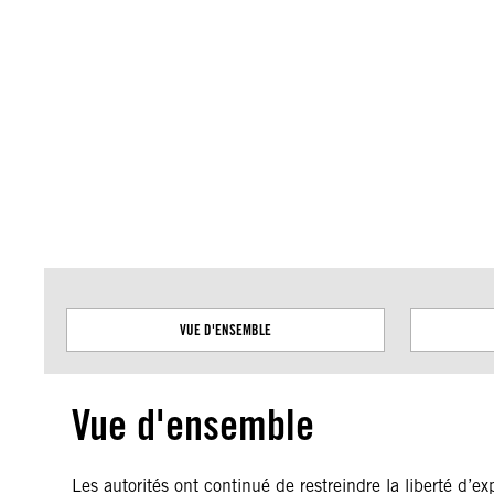
Amnesty International ne prend pas position sur les questions de souveraineté 
cette carte sont basées sur les données géospatiales des Nations unies.
VUE D'ENSEMBLE
Vue d'ensemble
Les autorités ont continué de restreindre la liberté d’e