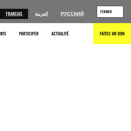
FERMER
FRANÇAIS
العربية
РУССКИЙ
PAYS
PARTICIPER
ACTUALITÉ
FAITES UN DON
RECHERCHER