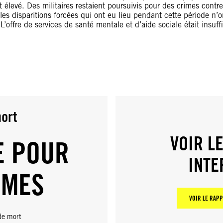
t élevé. Des militaires restaient poursuivis pour des crimes contr
s disparitions forcées qui ont eu lieu pendant cette période n’o
L’offre de services de santé mentale et d’aide sociale était insuf
mort
VOIR L
E POUR
INTE
IMES
VOIR LE RAP
 de mort