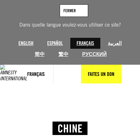
FERMER
Dans quelle langue voulez-vous utiliser ce site?
ENGLISH
ESPAÑOL
FRANÇAIS
العربية
简中
繁中
РУССКИЙ
FRANÇAIS
FAITES UN DON
CHINE