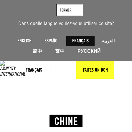
FERMER
Dans quelle langue voulez-vous utiliser ce site?
ENGLISH
ESPAÑOL
FRANÇAIS
العربية
简中
繁中
РУССКИЙ
FRANÇAIS
FAITES UN DON
CHINE