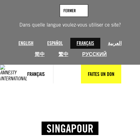
FERMER
Dans quelle langue voulez-vous utiliser ce site?
ENGLISH
ESPAÑOL
FRANÇAIS
العربية
简中
繁中
РУССКИЙ
FRANÇAIS
FAITES UN DON
SINGAPOUR