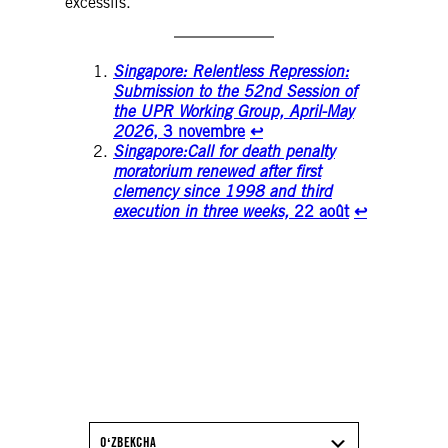
excessifs.
Singapore: Relentless Repression:
Submission to the 52nd Session of
the UPR Working Group, April-May
2026
, 3 novembre
↩︎
Singapore:
Call for death penalty
moratorium renewed after first
clemency since 1998 and third
execution in three weeks,
22 août
↩︎
TÉLÉCHARGEZ LE
RAPPORT 2025/26
D’AMNESTY
INTERNATIONAL
OʻZBEKCHA