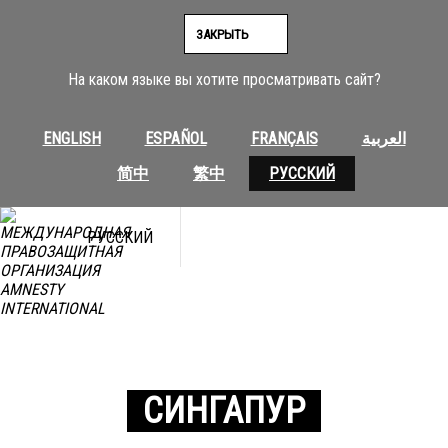
ЗАКРЫТЬ
На каком языке вы хотите просматривать сайт?
ENGLISH
ESPAÑOL
FRANÇAIS
العربية
简中
繁中
РУССКИЙ
РУССКИЙ
СИНГАПУР