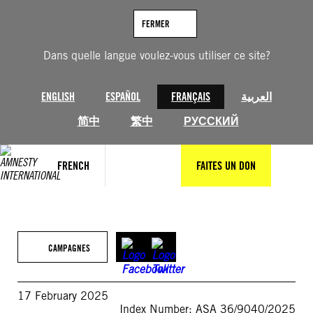
Aller
au
FERMER
contenu
Dans quelle langue voulez-vous utiliser ce site?
ENGLISH
ESPAÑOL
FRANÇAIS
العربية
简中
繁中
РУССКИЙ
FRENCH
FAITES UN DON
CAMPAGNES
17 February 2025
Index Number: ASA 36/9040/2025