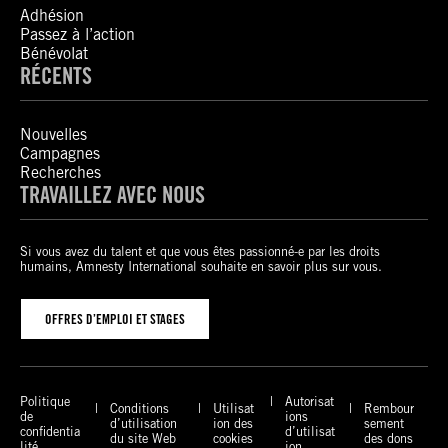
Adhésion
Passez à l’action
Bénévolat
RÉCENTS
Nouvelles
Campagnes
Recherches
TRAVAILLEZ AVEC NOUS
Si vous avez du talent et que vous êtes passionné-e par les droits
humains, Amnesty International souhaite en savoir plus sur vous.
OFFRES D’EMPLOI ET STAGES
Politique
Autorisat
Conditions
Utilisat
Rembour
de
ions
d’utilisation
ion des
sement
confidentia
d’utilisat
du site Web
cookies
des dons
lité
ion