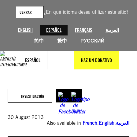
Saltar
al
¿En qué idioma desea utilizar este sitio?
CERRAR
contenido
ENGLISH
ESPAÑOL
FRANÇAIS
العربية
简中
繁中
РУССКИЙ
ESPAÑOL
HAZ UN DONATIVO
INVESTIGACIÓN
30 August 2013
Also available in
French
,
English
,
العربية