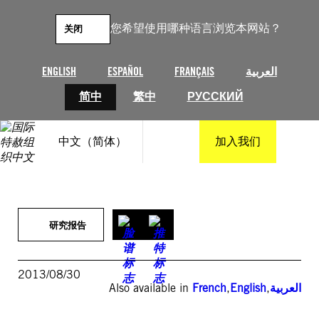
跳
至
您希望使用哪种语言浏览本网站？
关闭
内
容
ENGLISH
ESPAÑOL
FRANÇAIS
العربية
简中
繁中
РУССКИЙ
中文（简体）
加入我们
研究报告
2013/08/30
Also available in
French
,
English
,
العربية