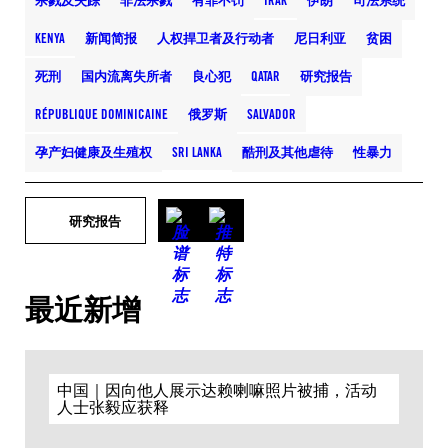
杀戮及失踪
非法杀戮
有罪不罚
IRAK
伊朗
司法系统
KENYA
新闻简报
人权捍卫者及行动者
尼日利亚
贫困
死刑
国内流离失所者
良心犯
QATAR
研究报告
RÉPUBLIQUE DOMINICAINE
俄罗斯
SALVADOR
孕产妇健康及生殖权
SRI LANKA
酷刑及其他虐待
性暴力
研究报告
最近新增
中国｜因向他人展示达赖喇嘛照片被捕，活动
人士张毅应获释