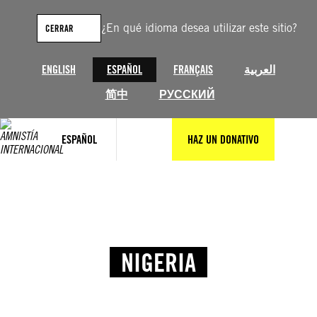
¿En qué idioma desea utilizar este sitio?
CERRAR
ENGLISH
ESPAÑOL
FRANÇAIS
العربية
简中
РУССКИЙ
ESPAÑOL
HAZ UN DONATIVO
NIGERIA