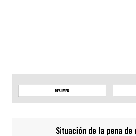
Amnistía Internacional no se pronuncia sobre cuestiones de soberanía o dispu
basan en datos del servicio Geospatial de la ONU.
RESUMEN
Situación de la pena de