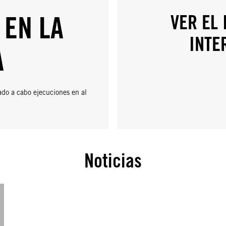
 EN LA
VER EL
INTE
A
ado a cabo ejecuciones en al
Noticias