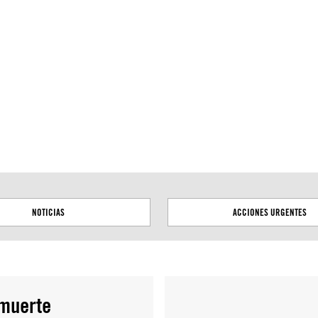
tas territoriales. Las fronteras trazadas en este mapa se
NOTICIAS
ACCIONES URGENTES
 muerte