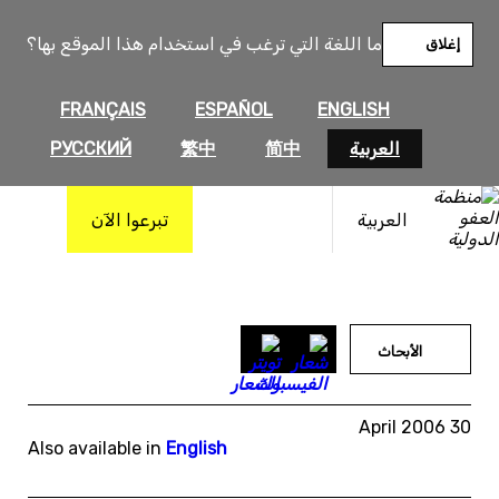
خطى
لى
ما اللغة التي ترغب في استخدام هذا الموقع بها؟
إغلاق
لمحتوى
FRANÇAIS
ESPAÑOL
ENGLISH
العربية
简中
繁中
РУССКИЙ
العربية
تبرعوا الآن
الأبحاث
30 April 2006
Also available in
English