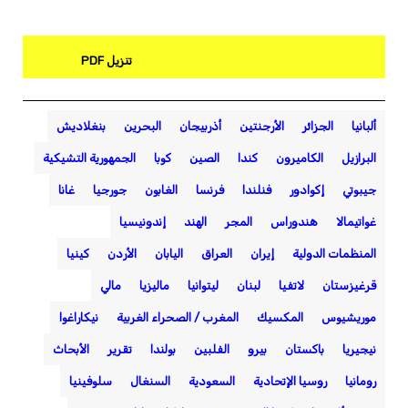
تنزيل PDF
ألبانيا
الجزائر
الأرجنتين
أذربيجان
البحرين
بنغلاديش
البرازيل
الكاميرون
كندا
الصين
كوبا
الجمهورية التشيكية
جيبوتي
إكوادور
فنلندا
فرنسا
الغابون
جورجيا
غانا
غواتيمالا
هندوراس
المجر
الهند
إندونيسيا
المنظمات الدولية
إيران
العراق
اليابان
الأردن
كينيا
قرغيزستان
لاتفيا
لبنان
ليتوانيا
ماليزيا
مالي
موريشيوس
المكسيك
المغرب / الصحراء الغربية
نيكاراغوا
نيجيريا
باكستان
بيرو
الفلبين
بولندا
تقرير
الأبحاث
رومانيا
روسيا الإتحادية
السعودية
السنغال
سلوفينيا