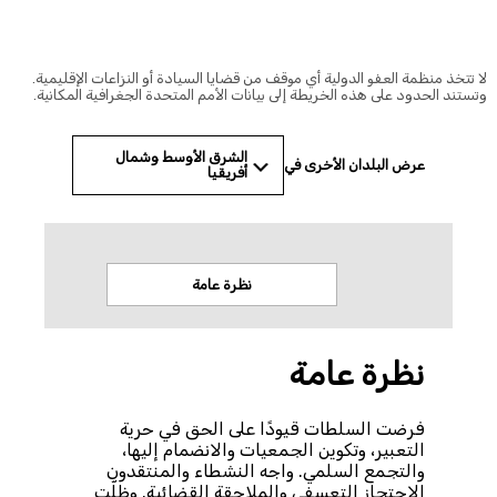
© Amnesty International
 تتخذ منظمة العفو الدولية أي موقف من قضايا السيادة أو النزاعات الإقليمية.
ستند الحدود على هذه الخريطة إلى بيانات الأمم المتحدة الجغرافية المكانية.
الشرق الأوسط وشمال
عرض البلدان الأخرى في
أفريقيا
نظرة عامة
الاخب
نظرة عامة
فرضت السلطات قيودًا على الحق في حرية
التعبير، وتكوين الجمعيات والانضمام إليها،
والتجمع السلمي. واجه النشطاء والمنتقدون
الاحتجاز التعسفي والملاحقة القضائية. وظلّت