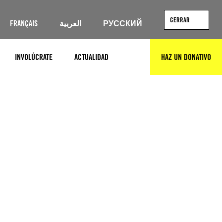
CERRAR
FRANÇAIS
العربية
РУССКИЙ
INVOLÚCRATE
ACTUALIDAD
HAZ UN DONATIVO
BUSCAR