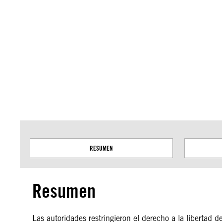
Amnistía Internacional no se pronuncia sobre cuestiones de soberanía o dispu
basan en datos del servicio Geospatial de la ONU.
RESUMEN
Resumen
Las autoridades restringieron el derecho a la libertad 