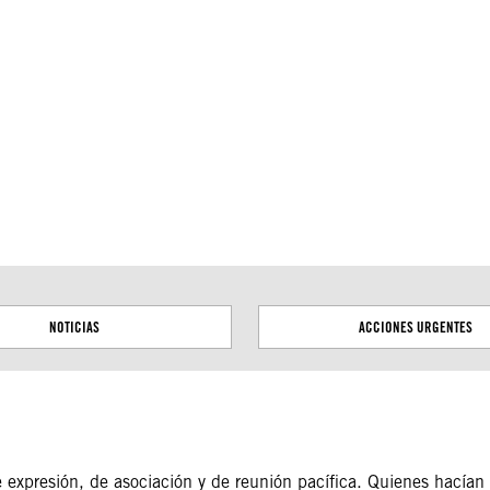
tas territoriales. Las fronteras trazadas en este mapa se
NOTICIAS
ACCIONES URGENTES
de expresión, de asociación y de reunión pacífica. Quienes hacían