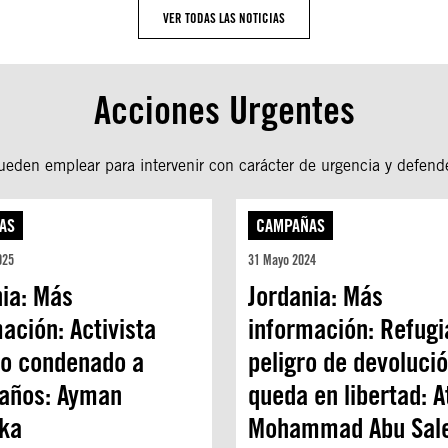
VER TODAS LAS NOTICIAS
Acciones Urgentes
den emplear para intervenir con carácter de urgencia y defend
AS
CAMPAÑAS
025
31 Mayo 2024
nia: Más
Jordania: Más
ación: Activista
información: Refugi
ico condenado a
peligro de devoluci
 años: Ayman
queda en libertad: A
ka
Mohammad Abu Sal