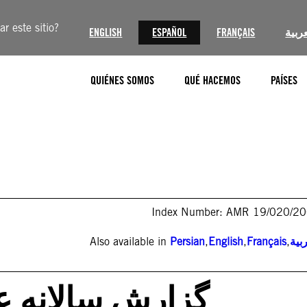
r este sitio?
ENGLISH
ESPAÑOL
FRANÇAIS
عربية
QUIÉNES SOMOS
QUÉ HACEMOS
PAÍSES
Index Number: AMR 19/020/2
Also available in
Persian
,
English
,
Français
,
بية
گزارش سالانه عفو