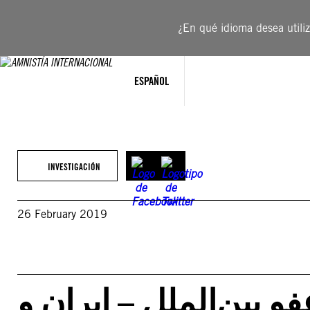
Saltar
al
¿En qué idioma desea utiliza
contenido
ESPAÑOL
INVESTIGACIÓN
26 February 2019
 بین‌الملل – ایران و