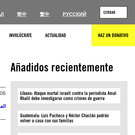
CERRAR
ال
简中
繁中
РУССКИЙ
INVOLÚCRATE
ACTUALIDAD
HAZ UN DONATIVO
BUSCAR
Añadidos recientemente
006
Líbano: Ataque mortal israelí contra la periodista Amal
Khalil debe investigarse como crimen de guerra
العر
Guatemala: Luis Pacheco y Héctor Chaclán podrán
volver a casa con sus familias