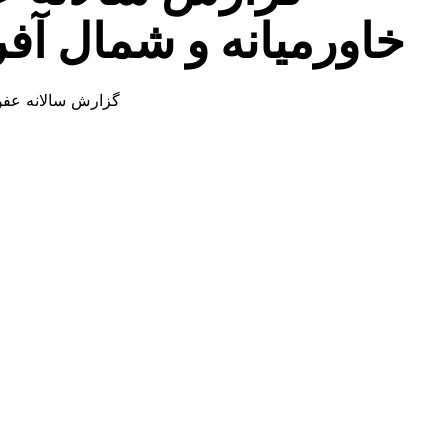
خاورمیانه و شمال آفریق
گزارش سالانه عفو ب