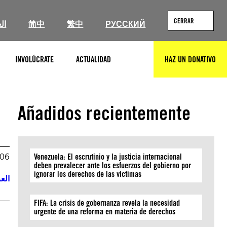
CERRAR
ال
简中
繁中
РУССКИЙ
INVOLÚCRATE
ACTUALIDAD
HAZ UN DONATIVO
BUSCAR
Añadidos recientemente
006
Venezuela: El escrutinio y la justicia internacional
deben prevalecer ante los esfuerzos del gobierno por
ignorar los derechos de las víctimas
العر
FIFA: La crisis de gobernanza revela la necesidad
urgente de una reforma en materia de derechos