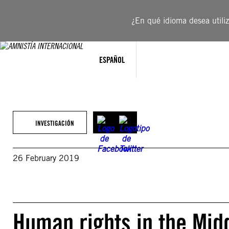
Saltar
al
¿En qué idioma desea utiliza
contenido
ESPAÑOL
INVESTIGACIÓN
26 February 2019
Human rights in the Midd