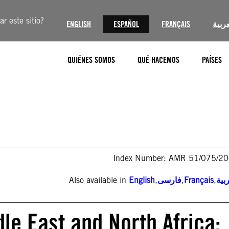
r este sitio?
ENGLISH
ESPAÑOL
FRANÇAIS
عربية
QUIÉNES SOMOS
QUÉ HACEMOS
PAÍSES
Index Number: AMR 51/075/2
Also available in
English
,
فارسی
,
Français
,
بية
le East and North Africa: