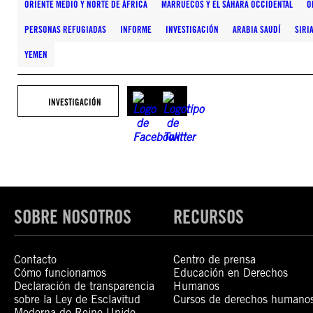
ORIENTE MEDIO Y NORTE DE ÁFRICA
MARRUECOS Y EL SÁHARA OCCIDENTAL
O
PERSONAS REFUGIADAS
INFORME
INVESTIGACIÓN
ARABIA SAUDÍ
SIRI
YEMEN
INVESTIGACIÓN
SOBRE NOSOTROS
RECURSOS
Contacto
Centro de prensa
Cómo funcionamos
Educación en Derechos
Declaración de transparencia
Humanos
sobre la Ley de Esclavitud
Cursos de derechos humano
Moderna de Reino Unido