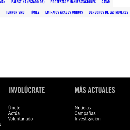
MÁN
PALESTINA (ESTADO DE)
PROTESTAS Y MANIFESTACIONES
QATAR
A
TERRORISMO
TÚNEZ
EMIRATOS ÁRABES UNIDOS
DERECHOS DE LAS MUJERES
INVOLÚCRATE
MÁS ACTUALES
Únete
Noticias
Actúa
Campañas
Voluntariado
Investigación
s