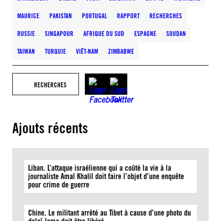
MAURICE
PAKISTAN
PORTUGAL
RAPPORT
RECHERCHES
RUSSIE
SINGAPOUR
AFRIQUE DU SUD
ESPAGNE
SOUDAN
TAIWAN
TURQUIE
VIÊT-NAM
ZIMBABWE
RECHERCHES
Ajouts récents
Liban. L’attaque israélienne qui a coûté la vie à la
journaliste Amal Khalil doit faire l’objet d’une enquête
pour crime de guerre
Chine. Le militant arrêté au Tibet à cause d’une photo du