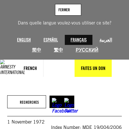
Aller
au
FERMER
contenu
Dans quelle langue voulez-vous utiliser ce site?
ENGLISH
ESPAÑOL
FRANÇAIS
العربية
简中
繁中
РУССКИЙ
FRENCH
FAITES UN DON
RECHERCHES
1 November 1972
Index Number: MDE 19/004/2006