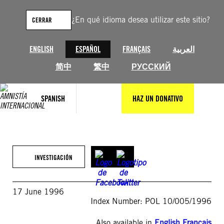
Saltar
al
¿En qué idioma desea utilizar este sitio?
CERRAR
contenido
ENGLISH
ESPAÑOL
FRANÇAIS
العربية
简中
繁中
РУССКИЙ
SPANISH
HAZ UN DONATIVO
INVESTIGACIÓN
17 June 1996
Index Number: POL 10/005/1996
Also available in
English
,
Français