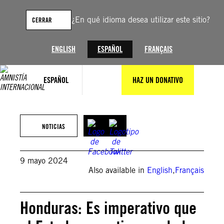
Saltar
al
¿En qué idioma desea utilizar este sitio?
CERRAR
contenido
ENGLISH
ESPAÑOL
FRANÇAIS
ESPAÑOL
HAZ UN DONATIVO
Foto © ORLANDO SIERRA/AFP via Getty Images
NOTICIAS
9 mayo 2024
Also available in
English
,
Français
Honduras: Es imperativo que