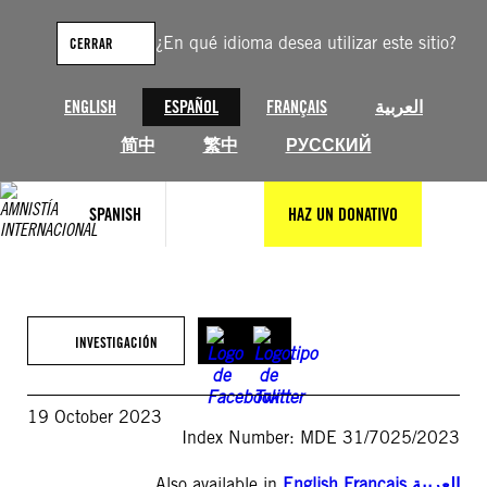
Saltar
al
¿En qué idioma desea utilizar este sitio?
CERRAR
contenido
ENGLISH
ESPAÑOL
FRANÇAIS
العربية
简中
繁中
РУССКИЙ
SPANISH
HAZ UN DONATIVO
INVESTIGACIÓN
19 October 2023
Index Number: MDE 31/7025/2023
Also available in
English
,
Français
,
العربية